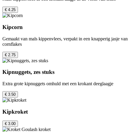
€ 4.25
Kipcorn
Gemaakt van mals kippenvlees, verpakt in een knapperig jasje van
cornflakes
€ 2.75
Kipnuggets, zes stuks
Extra grote kipnuggets omhuld met een krokant deeglaagje
€ 3.50
Kipkroket
€ 3.00