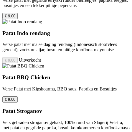
Verse patat met gegrilde teriyaki runder biefreepjes, paprika reepjes,
bosuitjes en een lekker pittige pepersaus
€ 9.00
Patat Indo rendang
Verse patat met malse daging rendang (Indonesisch stoofvlees
gerecht), zoetzure atjar, bosui en pittige knoflook mayonaise
Uitverkocht
€ 9.00
Patat BBQ Chicken
Verse Patat met Kipshoarma, BBQ saus, Paprika en Bosuitjes
€ 9.00
Patat Stroganov
Vers gebraden stroganov gehakt, 100% rund van Slagerij Velstra,
met patat en gegrilde paprika, bosui, komkommer en knoflook-mayo