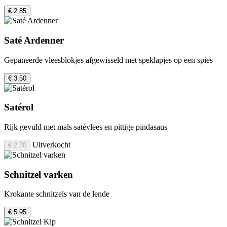
€ 2.85
Saté Ardenner
Gepaneerde vleesblokjes afgewisseld met speklapjes op een spies
€ 3.50
Satérol
Rijk gevuld met mals satévlees en pittige pindasaus
Uitverkocht
€ 2.70
Schnitzel varken
Krokante schnitzels van de lende
€ 5.95